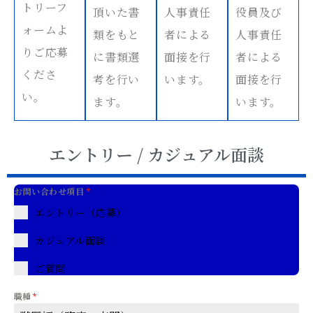
トリーフ
頂いた書
人事責任
役員及び
ォームよ
類をもと
者による
人事責任
りご応募
に書類選
面接を行
者による
くださ
考を行い
います。
面接を行
い。
ます。
います。
エントリー / カジュアル面談
お問い合わせ項目
*
エントリー（応募）
カジュアル面談
ご質問
職種
*