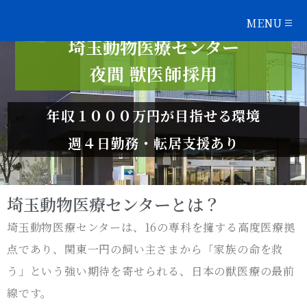
MENU
埼玉動物医療センター
夜間 獣医師採用
年収１０００万円が目指せる環境
週４日勤務・転居支援あり
埼玉動物医療センターとは？
埼玉動物医療センターは、16の専科を擁する高度医療拠
点であり、関東一円の飼い主さまから「家族の命を救
う」という強い期待を寄せられる、日本の獣医療の最前
線です。